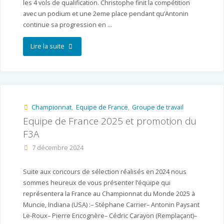
les 4 vols de qualification. Christophe finit la compétition
avec un podium et une 2eme place pendant qu’Antonin
continue sa progression en …
"World
Lire la suite
Cup
en
Chine
Championnat
,
Equipe de France
,
Groupe de travail
Equipe de France 2025 et promotion du
–
F3A
09
7 décembre 2024
au
Suite aux concours de sélection réalisés en 2024 nous
11
sommes heureux de vous présenter l’équipe qui
mai
représentera la France au Championnat du Monde 2025 à
Muncie, Indiana (USA) :– Stéphane Carrier– ⁠Antonin Paysant
2025
Le-Roux– ⁠Pierre Encognère– ⁠Cédric Carayon (Remplaçant)–