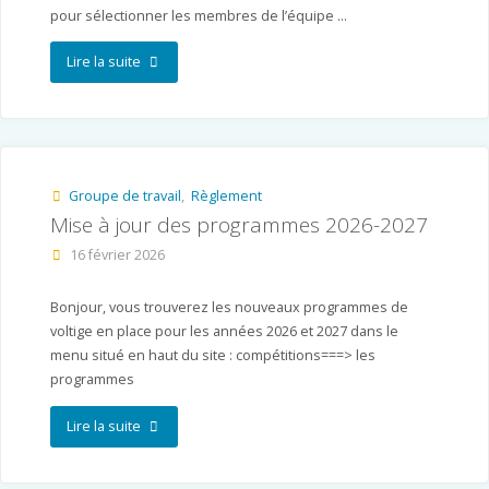
pour sélectionner les membres de l’équipe …
"Concours
Lire la suite
sélection
équipe
de
Groupe de travail
,
Règlement
Mise à jour des programmes 2026-2027
France
16 février 2026
2027
et
Bonjour, vous trouverez les nouveaux programmes de
voltige en place pour les années 2026 et 2027 dans le
championnat
menu situé en haut du site : compétitions===> les
programmes
de
France
"Mise
Lire la suite
2026"
à