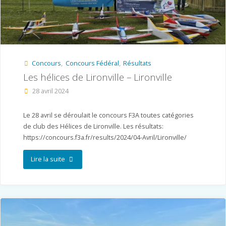
Mauges"
Concours
,
Concours Fédéral
,
Résultats
Les hélices de Lironville – Lironville
28 avril 2024
Le 28 avril se déroulait le concours F3A toutes catégories
de club des Hélices de Lironville. Les résultats:
https://concours.f3a.fr/results/2024/04-Avril/Lironville/
"Les
Lire la suite
hélices
de
Lironville