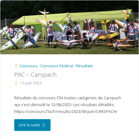
–
IWCT
St
Macaire
en
Concours
,
Concours Fédéral
,
Résultats
Mauges"
PAC – Carspach
11 juin 2023
Résultats du concours F3A toutes catégories de Carspach
qui s’est déroulé le 12/06/2023. Les résultats détaillés:
https://concours.f3a.fr/results/2023/06-Juin/CARSPACH/
"PAC
Lire la suite
–