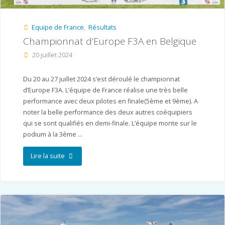
–
Equipe de France
,
Résultats
HMAC"
Championnat d’Europe F3A en Belgique
20 juillet 2024
Du 20 au 27 juillet 2024 s’est déroulé le championnat
d’Europe F3A. L’équipe de France réalise une très belle
performance avec deux pilotes en finale(5ème et 9ème). A
noter la belle performance des deux autres coéquipiers
qui se sont qualifiés en demi-finale. L’équipe monte sur le
podium à la 3ème …
"Championnat
Lire la suite
d’Europe
F3A
en