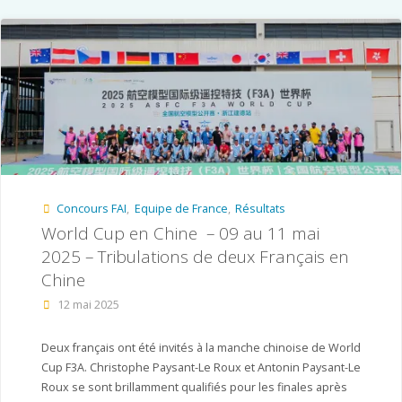
jour
des
programmes
2026-
2027"
Concours FAI
,
Equipe de France
,
Résultats
World Cup en Chine – 09 au 11 mai
2025 – Tribulations de deux Français en
Chine
12 mai 2025
Deux français ont été invités à la manche chinoise de World
Cup F3A. Christophe Paysant-Le Roux et Antonin Paysant-Le
Roux se sont brillamment qualifiés pour les finales après