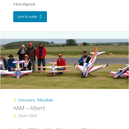
s’est imposé.
"World
Lire la suite
Cup
–
Buckminster
UK"
Concours
,
Résultats
AAM – Albert
8 juin 2024