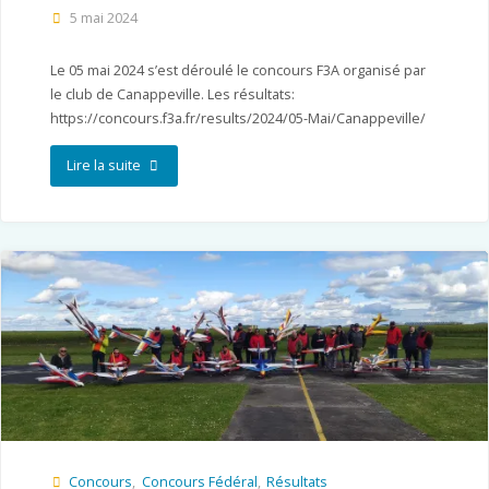
5 mai 2024
Le 05 mai 2024 s’est déroulé le concours F3A organisé par
le club de Canappeville. Les résultats:
https://concours.f3a.fr/results/2024/05-Mai/Canappeville/
"MAC
Lire la suite
27
–
Canappeville"
Concours
,
Concours Fédéral
,
Résultats