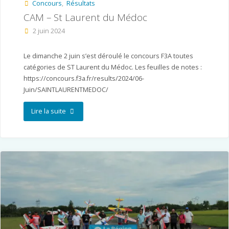
Concours
,
Résultats
CAM – St Laurent du Médoc
2 juin 2024
Le dimanche 2 juin s’est déroulé le concours F3A toutes
catégories de ST Laurent du Médoc. Les feuilles de notes :
https://concours.f3a.fr/results/2024/06-
Juin/SAINTLAURENTMEDOC/
"CAM
Lire la suite
–
St
Laurent
du
Médoc"