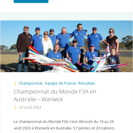
–
La
Fare
les
Oliviers/Aix
en
Provence
Championnat
,
Equipe de France
,
Résultats
–
Championnat du Monde F3A en
13
Australie – Warwick
et
30 août 2023
14/04/2024"
Le championnat du Monde F3A s’est déroulé du 19 au 26
août 2023 à Warwick en Australie. 57 pilotes et 20 nations