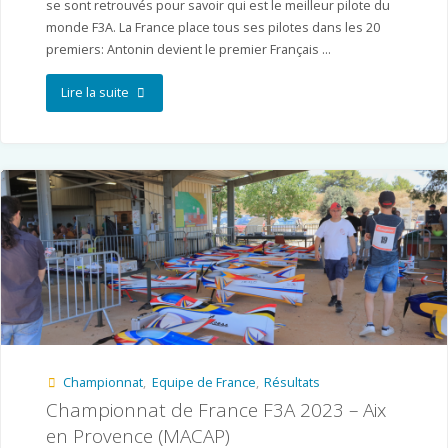
se sont retrouvés pour savoir qui est le meilleur pilote du
monde F3A. La France place tous ses pilotes dans les 20
premiers: Antonin devient le premier Français …
"Championnat
Lire la suite
du
Monde
F3A
en
Australie
–
Warwick"
Championnat
,
Equipe de France
,
Résultats
Championnat de France F3A 2023 – Aix
en Provence (MACAP)