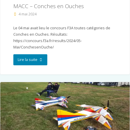
MACC – Conches en Ouches
4 mai 2024
Le 04 mai avait lieu le concours F3A toutes catégories de
Conches en Ouches. Résultats:
https://concours.f3a.fr/results/2024/05-
Mai/ConchesenOuche/
"MACC
Lire la suite
–
Conches
en
Ouches"