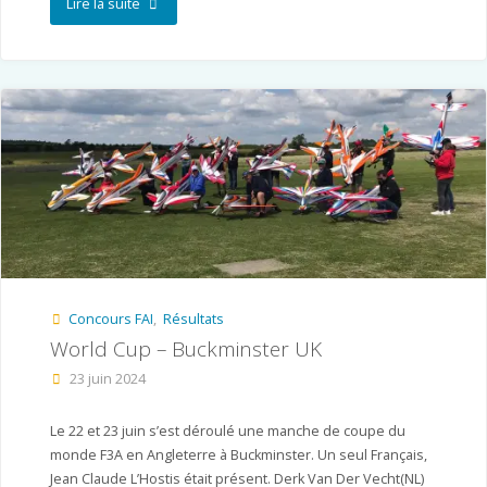
"World
Lire la suite
Cup
Oss
–
Pays-
Bas"
Concours FAI
,
Résultats
World Cup – Buckminster UK
23 juin 2024
Le 22 et 23 juin s’est déroulé une manche de coupe du
monde F3A en Angleterre à Buckminster. Un seul Français,
Jean Claude L’Hostis était présent. Derk Van Der Vecht(NL)