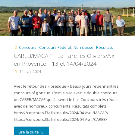
–
Lironville"
Concours
,
Concours Fédéral
,
Non classé
,
Résultats
CAREB/MACAP – La Fare les Oliviers/Aix
en Provence – 13 et 14/04/2024
14 avril 2024
Avec le retour des « presque » beaux jours reviennent les
concours régionaux. C’est le sud avec le double concours
du CAREB/MACAP qui à ouvert le bal. Concours très réussi
avec de nombreux concurrents. Résultats complets:
https://concours.f3a.fr/results/2024/04-Avril/MACAP/
https://concours.f3a.fr/results/2024/04-Avril/CAREB/
"CAREB/MACAP
Lire la suite