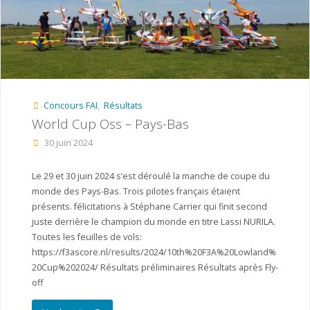
Belgique"
Concours FAI
,
Résultats
World Cup Oss – Pays-Bas
30 juin 2024
Le 29 et 30 juin 2024 s’est déroulé la manche de coupe du
monde des Pays-Bas. Trois pilotes français étaient
présents. félicitations à Stéphane Carrier qui finit second
juste derrière le champion du monde en titre Lassi NURILA.
Toutes les feuilles de vols:
https://f3ascore.nl/results/2024/10th%20F3A%20Lowland%
20Cup%202024/ Résultats préliminaires Résultats après Fly-
off