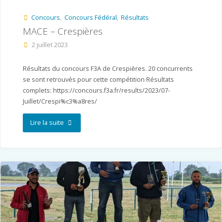
en
Concours
,
Concours Fédéral
,
Résultats
Provence
MACE – Crespières
(MACAP)"
2 juillet 2023
Résultats du concours F3A de Crespières. 20 concurrents
se sont retrouvés pour cette compétition Résultats
complets: https://concours.f3a.fr/results/2023/07-
Juillet/Crespi%c3%a8res/
"MACE
Lire la suite
–
Crespières"