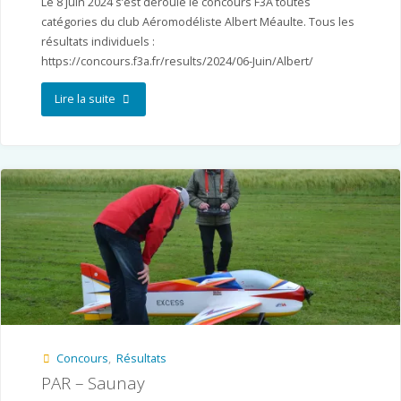
Le 8 juin 2024 s’est déroulé le concours F3A toutes
catégories du club Aéromodéliste Albert Méaulte. Tous les
résultats individuels :
https://concours.f3a.fr/results/2024/06-Juin/Albert/
"AAM
Lire la suite
–
Albert"
Concours
,
Résultats
PAR – Saunay