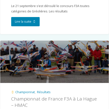
Le 21 septembre s’est déroulé le concours F3A toutes
catégories de Gréolières. Les résultats
"ANCA
Lire la suite
–
Gréolières"
Championnat
,
Résultats
Championnat de France F3A à La Hague
– HMAC