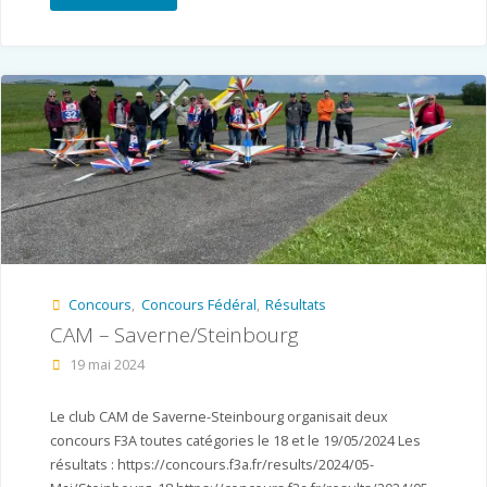
Cup
Bondues
–
Sélection
équipe
de
France"
Concours
,
Concours Fédéral
,
Résultats
CAM – Saverne/Steinbourg
19 mai 2024
Le club CAM de Saverne-Steinbourg organisait deux
concours F3A toutes catégories le 18 et le 19/05/2024 Les
résultats : https://concours.f3a.fr/results/2024/05-