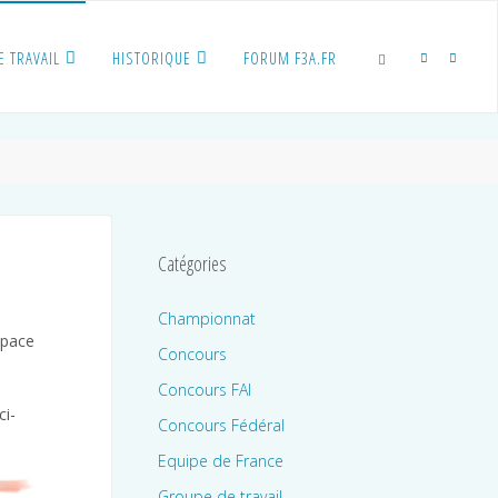
E TRAVAIL
HISTORIQUE
FORUM F3A.FR
SEARCH
Catégories
Championnat
space
Concours
Concours FAI
ci-
Concours Fédéral
Equipe de France
Groupe de travail