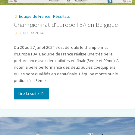
–
Equipe de France
,
Résultats
HMAC"
Championnat d’Europe F3A en Belgique
20 juillet 2024
Du 20 au 27 juillet 2024 s’est déroulé le championnat
d’Europe F3A. L’équipe de France réalise une très belle
performance avec deux pilotes en finale(5ème et 9ème). A
noter la belle performance des deux autres coéquipiers
qui se sont qualifiés en demi-finale. L’équipe monte sur le
podium à la 3ème …
"Championnat
Lire la suite
d’Europe
F3A
en