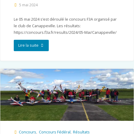
5 mai 2024
Le 05 mai 2024 s’est déroulé le concours F3A organisé par
le club de Canappeville. Les résultats:
https://concours.f3a.fr/results/2024/05-Mai/Canappeville/
"MAC
Lire la suite
27
–
Canappeville"
Concours
,
Concours Fédéral
,
Résultats