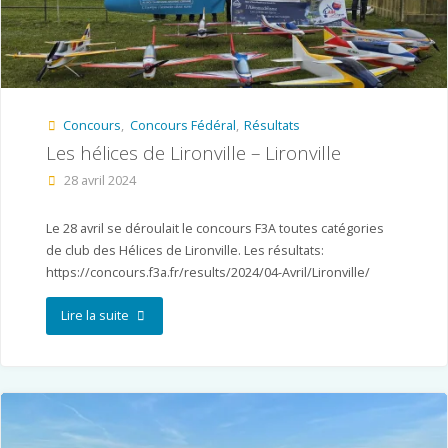
Mauges"
Concours
,
Concours Fédéral
,
Résultats
Les hélices de Lironville – Lironville
28 avril 2024
Le 28 avril se déroulait le concours F3A toutes catégories
de club des Hélices de Lironville. Les résultats:
https://concours.f3a.fr/results/2024/04-Avril/Lironville/
"Les
Lire la suite
hélices
de
Lironville