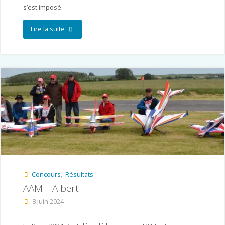
s’est imposé.
"World
Lire la suite
Cup
–
Buckminster
UK"
Concours
,
Résultats
AAM – Albert
8 juin 2024