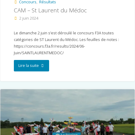
Concours
,
Résultats
CAM – St Laurent du Médoc
2 juin 2024
Le dimanche 2 juin s’est déroulé le concours F3A toutes
catégories de ST Laurent du Médoc. Les feuilles de notes :
https://concours.f3a.fr/results/2024/06-
Juin/SAINTLAURENTMEDOC/
"CAM
Lire la suite
–
St
Laurent
du
Médoc"