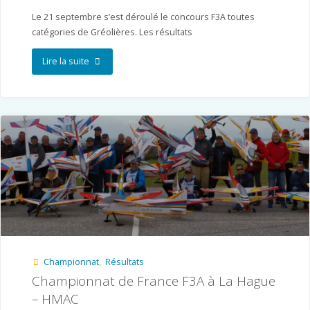
Le 21 septembre s’est déroulé le concours F3A toutes
catégories de Gréolières. Les résultats
"ANCA
Lire la suite
–
Gréolières"
Championnat
,
Résultats
Championnat de France F3A à La Hague
– HMAC