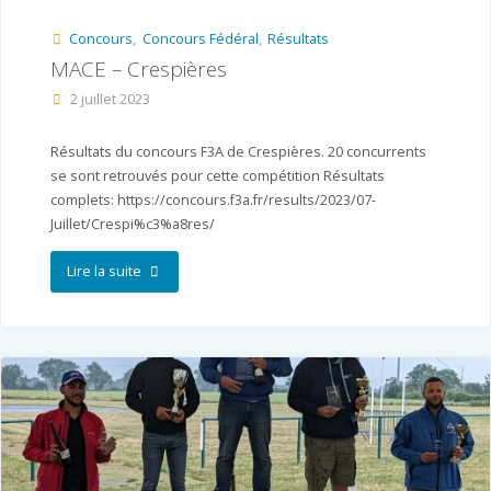
en
Concours
,
Concours Fédéral
,
Résultats
Provence
MACE – Crespières
(MACAP)"
2 juillet 2023
Résultats du concours F3A de Crespières. 20 concurrents
se sont retrouvés pour cette compétition Résultats
complets: https://concours.f3a.fr/results/2023/07-
Juillet/Crespi%c3%a8res/
"MACE
Lire la suite
–
Crespières"