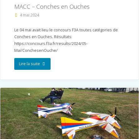
MACC – Conches en Ouches
4 mai 2024
Le 04 mai avait lieu le concours F3A toutes catégories de
Conches en Ouches. Résultats:
https://concours.f3a.fr/results/2024/05-
Mai/ConchesenOuche/
"MACC
Lire la suite
–
Conches
en
Ouches"