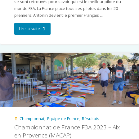
se sont retrouvés pour savoir qui est le meilleur pilote du
monde F3A. La France place tous ses pilotes dans les 20
premiers: Antonin devient le premier Français …
"Championnat
Lire la suite
du
Monde
F3A
en
Australie
–
Warwick"
Championnat
,
Equipe de France
,
Résultats
Championnat de France F3A 2023 – Aix
en Provence (MACAP)