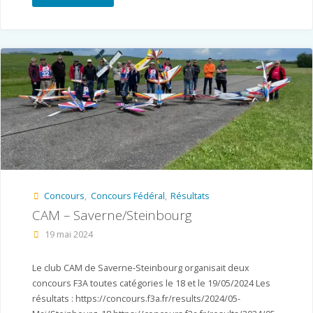
Cup
Bondues
–
Sélection
équipe
de
France"
Concours
,
Concours Fédéral
,
Résultats
CAM – Saverne/Steinbourg
19 mai 2024
Le club CAM de Saverne-Steinbourg organisait deux
concours F3A toutes catégories le 18 et le 19/05/2024 Les
résultats : https://concours.f3a.fr/results/2024/05-