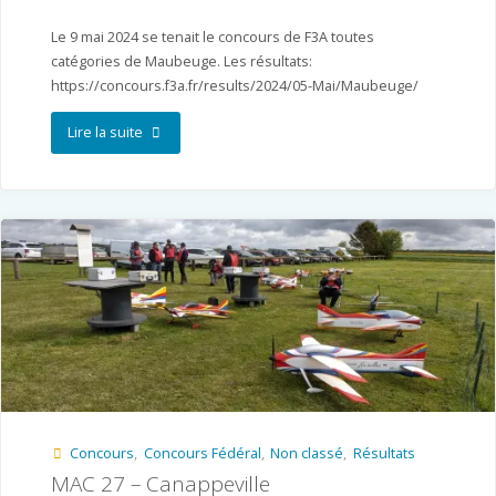
Le 9 mai 2024 se tenait le concours de F3A toutes
catégories de Maubeuge. Les résultats:
https://concours.f3a.fr/results/2024/05-Mai/Maubeuge/
"AABS
Lire la suite
–
Maubeuge"
Concours
,
Concours Fédéral
,
Non classé
,
Résultats
MAC 27 – Canappeville