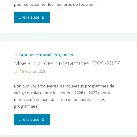
pour sélectionner les membres de l’équipe …
"Concours
Lire la suite
sélection
équipe
de
Groupe de travail
,
Règlement
Mise à jour des programmes 2026-2027
France
16 février 2026
2027
et
Bonjour, vous trouverez les nouveaux programmes de
voltige en place pour les années 2026 et 2027 dans le
championnat
menu situé en haut du site : compétitions===> les
programmes
de
France
"Mise
Lire la suite
2026"
à