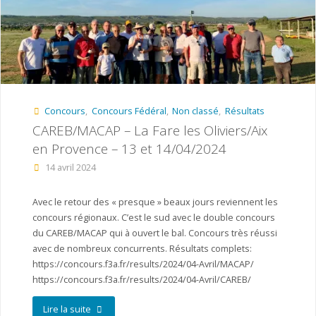
–
Lironville"
Concours
,
Concours Fédéral
,
Non classé
,
Résultats
CAREB/MACAP – La Fare les Oliviers/Aix
en Provence – 13 et 14/04/2024
14 avril 2024
Avec le retour des « presque » beaux jours reviennent les
concours régionaux. C’est le sud avec le double concours
du CAREB/MACAP qui à ouvert le bal. Concours très réussi
avec de nombreux concurrents. Résultats complets:
https://concours.f3a.fr/results/2024/04-Avril/MACAP/
https://concours.f3a.fr/results/2024/04-Avril/CAREB/
"CAREB/MACAP
Lire la suite