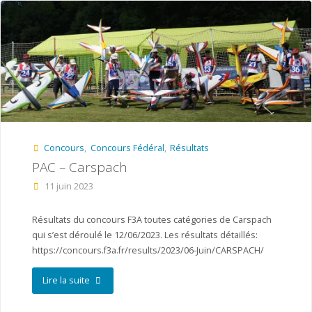
–
IWCT
St
Macaire
en
Concours
,
Concours Fédéral
,
Résultats
Mauges"
PAC – Carspach
11 juin 2023
Résultats du concours F3A toutes catégories de Carspach
qui s’est déroulé le 12/06/2023. Les résultats détaillés:
https://concours.f3a.fr/results/2023/06-Juin/CARSPACH/
"PAC
Lire la suite
–