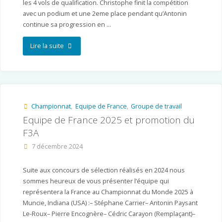
les 4 vols de qualification. Christophe finit la compétition
avec un podium et une 2eme place pendant qu’Antonin
continue sa progression en …
"World
Lire la suite
Cup
en
Chine
Championnat
,
Equipe de France
,
Groupe de travail
Equipe de France 2025 et promotion du
–
F3A
09
7 décembre 2024
au
Suite aux concours de sélection réalisés en 2024 nous
11
sommes heureux de vous présenter l’équipe qui
mai
représentera la France au Championnat du Monde 2025 à
Muncie, Indiana (USA) :– Stéphane Carrier– ⁠Antonin Paysant
2025
Le-Roux– ⁠Pierre Encognère– ⁠Cédric Carayon (Remplaçant)–