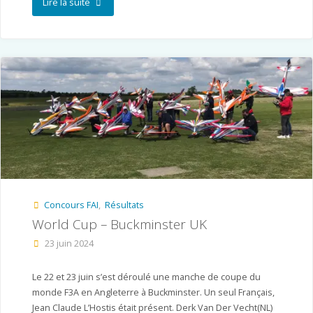
"World
Lire la suite
Cup
Oss
–
Pays-
Bas"
Concours FAI
,
Résultats
World Cup – Buckminster UK
23 juin 2024
Le 22 et 23 juin s’est déroulé une manche de coupe du
monde F3A en Angleterre à Buckminster. Un seul Français,
Jean Claude L’Hostis était présent. Derk Van Der Vecht(NL)