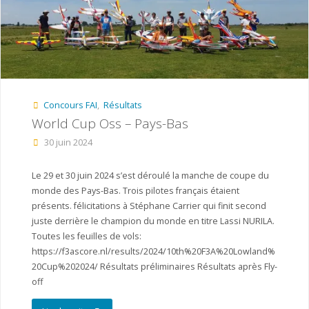
Belgique"
Concours FAI
,
Résultats
World Cup Oss – Pays-Bas
30 juin 2024
Le 29 et 30 juin 2024 s’est déroulé la manche de coupe du
monde des Pays-Bas. Trois pilotes français étaient
présents. félicitations à Stéphane Carrier qui finit second
juste derrière le champion du monde en titre Lassi NURILA.
Toutes les feuilles de vols:
https://f3ascore.nl/results/2024/10th%20F3A%20Lowland%
20Cup%202024/ Résultats préliminaires Résultats après Fly-
off