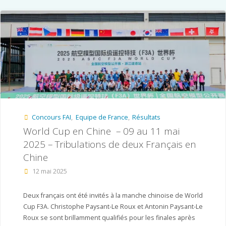
jour
des
programmes
2026-
2027"
Concours FAI
,
Equipe de France
,
Résultats
World Cup en Chine – 09 au 11 mai
2025 – Tribulations de deux Français en
Chine
12 mai 2025
Deux français ont été invités à la manche chinoise de World
Cup F3A. Christophe Paysant-Le Roux et Antonin Paysant-Le
Roux se sont brillamment qualifiés pour les finales après