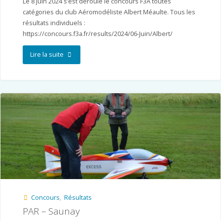
Le 8 juin 2024 s’est déroulé le concours F3A toutes
catégories du club Aéromodéliste Albert Méaulte. Tous les
résultats individuels :
https://concours.f3a.fr/results/2024/06-Juin/Albert/
"AAM
Lire la suite
–
Albert"
Concours
,
Résultats
PAR – Saunay