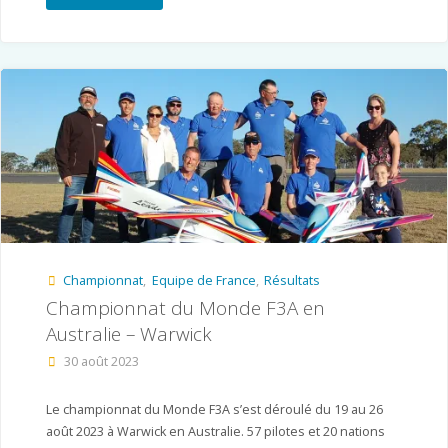
–
La
Fare
les
Oliviers/Aix
en
Provence
Championnat
,
Equipe de France
,
Résultats
–
Championnat du Monde F3A en
13
Australie – Warwick
et
30 août 2023
14/04/2024"
Le championnat du Monde F3A s’est déroulé du 19 au 26
août 2023 à Warwick en Australie. 57 pilotes et 20 nations