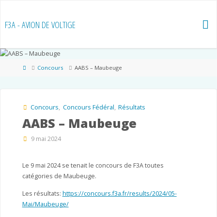
Skip
to
F3A - AVION DE VOLTIGE
content
Home
Concours
AABS – Maubeuge
Concours
,
Concours Fédéral
,
Résultats
AABS – Maubeuge
9 mai 2024
Le 9 mai 2024 se tenait le concours de F3A toutes
catégories de Maubeuge.
Les résultats:
https://concours.f3a.fr/results/2024/05-
Mai/Maubeuge/