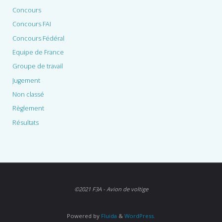
Concours
Concours FAI
Concours Fédéral
Equipe de France
Groupe de travail
Jugement
Non classé
Règlement
Résultats
©2021 F3A - Avion de voltige
Powered by
Fluida
&
WordPress.