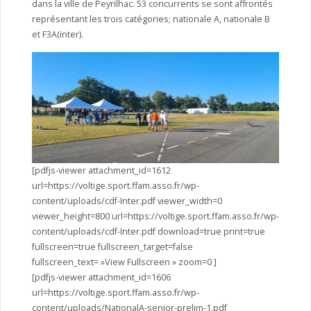
dans la ville de Peyrilhac. 53 concurrents se sont affrontés
représentant les trois catégories; nationale A, nationale B
et F3A(inter).
[pdfjs-viewer attachment_id=1612
url=https://voltige.sport.ffam.asso.fr/wp-
content/uploads/cdf-Inter.pdf viewer_width=0
viewer_height=800 url=https://voltige.sport.ffam.asso.fr/wp-
content/uploads/cdf-Inter.pdf download=true print=true
fullscreen=true fullscreen_target=false
fullscreen_text= »View Fullscreen » zoom=0 ]
[pdfjs-viewer attachment_id=1606
url=https://voltige.sport.ffam.asso.fr/wp-
content/uploads/NationalA-senior-prelim-1.pdf