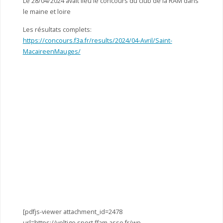
Le 28/04/2024 avait lieu le concours du club de la RAM dans
le maine et loire
Les résultats complets:
https://concours.f3a.fr/results/2024/04-Avril/Saint-
MacaireenMauges/
[pdfjs-viewer attachment_id=2478
url=https://voltige.sport.ffam.asso.fr/wp-