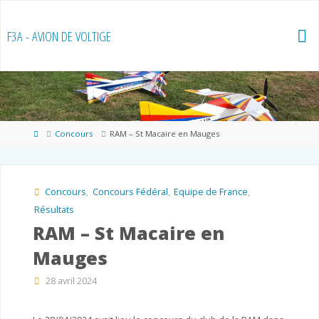
Skip
to
F3A - AVION DE VOLTIGE
content
Home
Concours
RAM – St Macaire en Mauges
Concours
,
Concours Fédéral
,
Equipe de France
,
Résultats
RAM – St Macaire en
Mauges
28 avril 2024