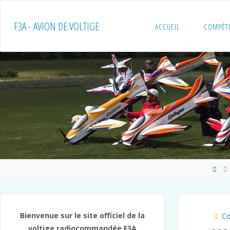
Skip
to
F3A - AVION DE VOLTIGE
ACCUEIL
COMPÉT
content
Ho
Bienvenue sur le site officiel de la
Co
voltige radiocommandée F3A