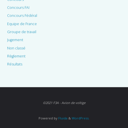
Concours FAI
Concours Fédéral
Equipe de France
Groupe de travail
Jugement
Non classé
Règlement
Résultats
©2021 F3A - Avion de voltige
Powered by
Fluida
&
WordPress.