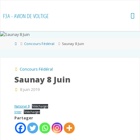
Skip
to
F3A - AVION DE VOLTIGE
content
Home
Concours Fédéral
Saunay 8 Juin
Concours Fédéral
Saunay 8 Juin
8 juin 2019
National B
Télécharger
Inter
Télécharger
Partager