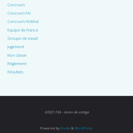
Concours
Concours FAI
Concours Fédéral
Equipe de France
Groupe de travail
Jugement
Non classé
Règlement
Résultats
©2021 F3A - Avion de voltige
Powered by
Fluida
&
WordPress.