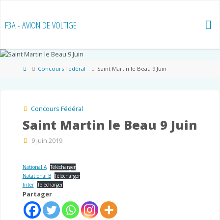
Skip
to
F3A - AVION DE VOLTIGE
content
Home
Concours Fédéral
Saint Martin le Beau 9 Juin
Concours Fédéral
Saint Martin le Beau 9 Juin
9 juin 2019
National A
Télécharger
Natational B
Télécharger
Inter
Télécharger
Partager